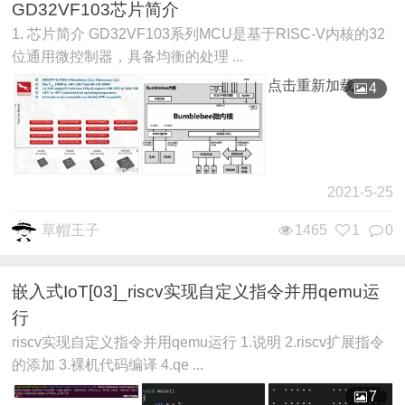
GD32VF103芯片简介
1. 芯片简介 GD32VF103系列MCU是基于RISC-V内核的32
位通用微控制器，具备均衡的处理 ...
点击重新加载
4
2021-5-25
草帽王子
1465
1
0
嵌入式IoT[03]_riscv实现自定义指令并用qemu运
行
riscv实现自定义指令并用qemu运行 1.说明 2.riscv扩展指令
的添加 3.裸机代码编译 4.qe ...
7