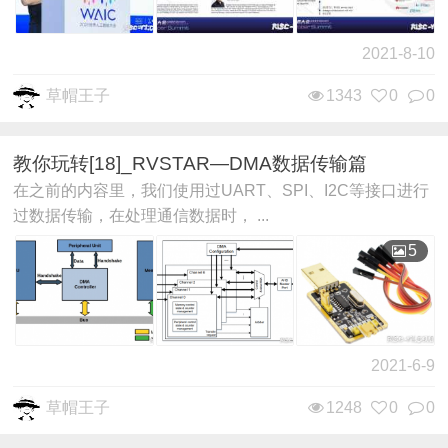
2021-8-10
草帽王子
1343
0
0
教你玩转[18]_RVSTAR—DMA数据传输篇
在之前的内容里，我们使用过UART、SPI、I2C等接口进行
过数据传输，在处理通信数据时， ...
5
2021-6-9
草帽王子
1248
0
0