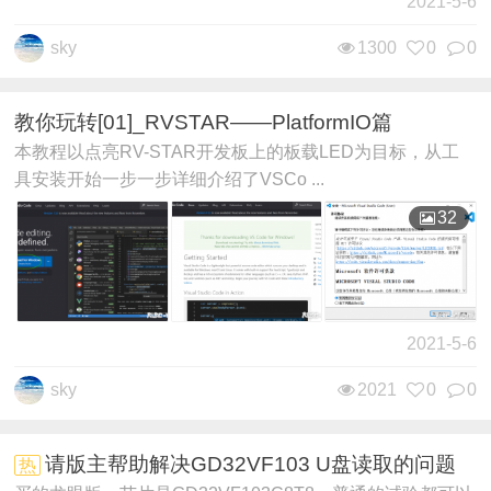
2021-5-6
sky
1300
0
0
教你玩转[01]_RVSTAR——PlatformIO篇
本教程以点亮RV-STAR开发板上的板载LED为目标，从工
具安装开始一步一步详细介绍了VSCo ...
32
2021-5-6
sky
2021
0
0
请版主帮助解决GD32VF103 U盘读取的问题
热