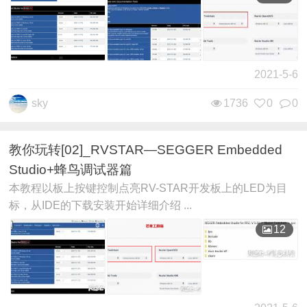
2021-5-6
sky
1736
0
0
教你玩转[02]_RVSTAR—SEGGER Embedded
Studio+蜂鸟调试器篇
本教程以板上按键控制点亮RV-STAR开发板上的LED为目
标，从IDE的下载安装开始详细介绍 ...
12