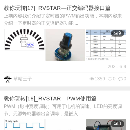
教你玩转[17]_RVSTAR—正交编码器接口篇
上期内容我们介绍了定时器的PWM输出功能，本期内容来
介绍一下定时器的正交译码器功能 ...
9
2021-6-9
草帽王子
1359
0
0
教你玩转[16]_RVSTAR—PWM使用篇
PWM（脉冲宽度调制）可用于电机的调速、LED的亮度调
节、无源蜂鸣器输出音调等，是嵌入 ...
3