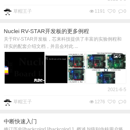
草帽王子
1191
0
0
Nuclei RV-STAR开发板的更多例程
关于RV-STAR开发板，芯来科技提供了丰富的实验例程和
详实的配套介绍文档，并且会对此 ...
6
2021-6-5
草帽王子
1276
0
0
中断快速入门
修订历史[/backcolor] [/backcolor] 1. 概述 N级别内核用户将