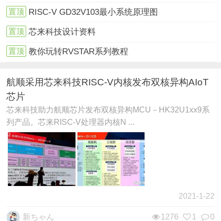
置顶
RISC-V GD32V103最小系统原理图
置顶
芯来科技设计资料
置顶
教你玩转RVSTAR系列教程
航顺采用芯来科技RISC-V内核发布双核异构AIoT
芯片
芯来科技助力航顺芯片发布双核异构MCU－HK32U1xx9系
列产品。芯来RISC-V处理器内核N ...
2021-1-22
新ちゃん
1276
1
0