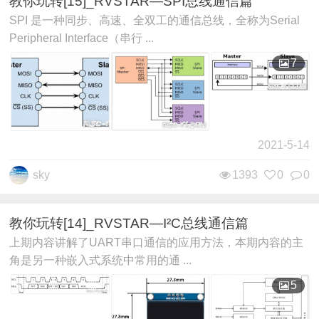
教你玩转[15]_RVSTAR—SPI总线通信篇
SPI 是一种同步、高速、全双工的通信总线，全称为Serial
Peripheral Interface（串行 ...
7
2021-5-14
sky
1393
0
0
教你玩转[14]_RVSTAR—I²C总线通信篇
上期内容讲解了UART串口通信的应用方法，本期内容的主
角是另一种嵌入式系统中常用的通 ...
5