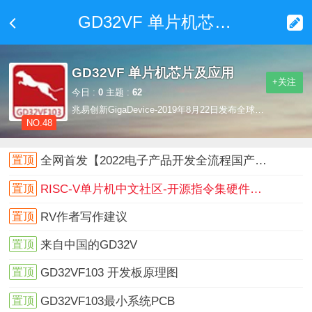
GD32VF 单片机芯片及应用
GD32VF 单片机芯片及应用
+关注
今日 :
0
主题 :
62
兆易创新GigaDevice-2019年8月22日发布全球首款基于RISC-V内核的32位通用MCU,以创意灵感拥抱RISC-V的开发世界!
NO.48
置顶
全网首发【2022电子产品开发全流程国产化操作体验】产品设计（一）：国产电脑+系统+软件工具+芯片完成产品设计！制造成品！
置顶
RISC-V单片机中文社区-开源指令集硬件项目参考平台地址
置顶
RV作者写作建议
置顶
来自中国的GD32V
置顶
GD32VF103 开发板原理图
置顶
GD32VF103最小系统PCB