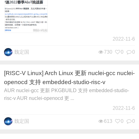
2022-11-6
魏定国
730
0
0
[RISC-V Linux] Arch Linux 更新 nuclei-gcc nuclei-
openocd 支持 embedded-studio-risc-v
AUR nuclei-gcc 更新 PKGBUILD 支持 embedded-studio-
risc-v AUR nuclei-openocd 更 ...
2022-11-6
魏定国
613
0
0