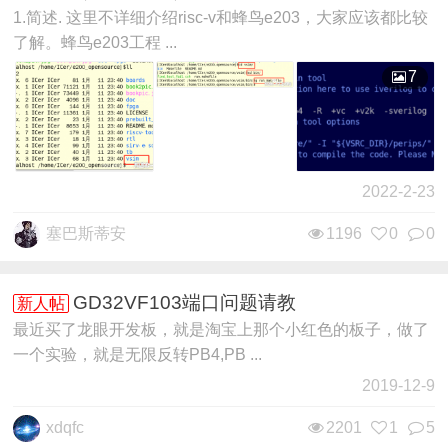
1.简述. 这里不详细介绍risc-v和蜂鸟e203，大家应该都比较
了解。蜂鸟e203工程 ...
7
2022-2-23
塞巴斯蒂安
1196
0
0
GD32VF103端口问题请教
新人帖
最近买了龙眼开发板，就是淘宝上那个小红色的板子，做了
一个实验，就是无限反转PB4,PB ...
2019-12-9
xdqfc
2201
1
5