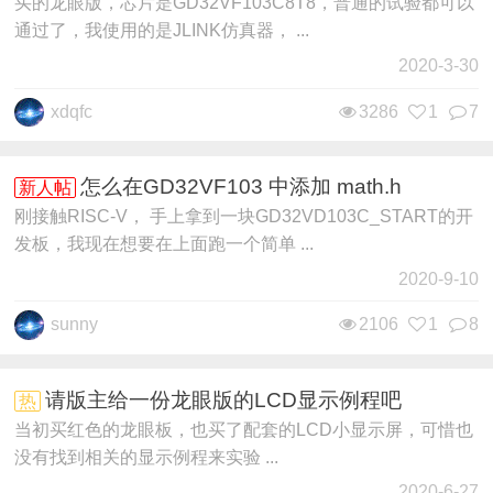
买的龙眼版，芯片是GD32VF103C8T8，普通的试验都可以
通过了，我使用的是JLINK仿真器， ...
2020-3-30
xdqfc
3286
1
7
怎么在GD32VF103 中添加 math.h
新人帖
刚接触RISC-V， 手上拿到一块GD32VD103C_START的开
发板，我现在想要在上面跑一个简单 ...
2020-9-10
sunny
2106
1
8
请版主给一份龙眼版的LCD显示例程吧
热
当初买红色的龙眼板，也买了配套的LCD小显示屏，可惜也
没有找到相关的显示例程来实验 ...
2020-6-27