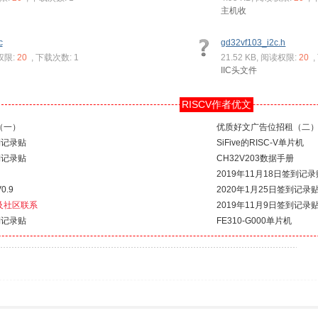
主机收
c
gd32vf103_i2c.h
读权限:
20
, 下载次数: 1
21.52 KB, 阅读权限:
20
IIC头文件
RISCV作者优文
（一）
优质好文广告位招租（二
到记录贴
SiFive的RISC-V单片机
到记录贴
CH32V203数据手册
2019年11月18日签到记录
0.9
2020年1月25日签到记录
及社区联系
2019年11月9日签到记录
到记录贴
FE310-G000单片机