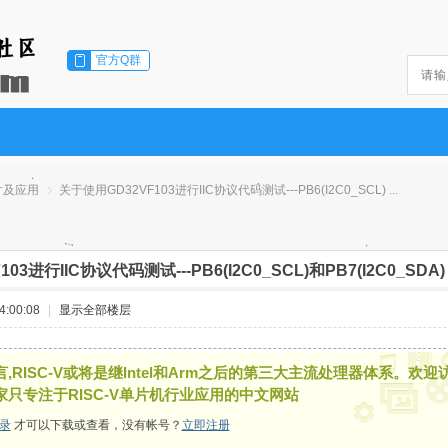
官方Q群
片及应用
关于使用GD32VF103进行IIC协议代码测试---PB6(I2C0_SCL) ...
03进行IIC协议代码测试---PB6(I2C0_SCL)和PB7(I2C0_SDA)
›
:00:08
|
显示全部楼层
,RISC-V或将是继Intel和Arm之后的第三大主流处理器体系。欢迎
家只专注于RISC-V单片机行业应用的中文网站
录
才可以下载或查看，没有帐号？
立即注册