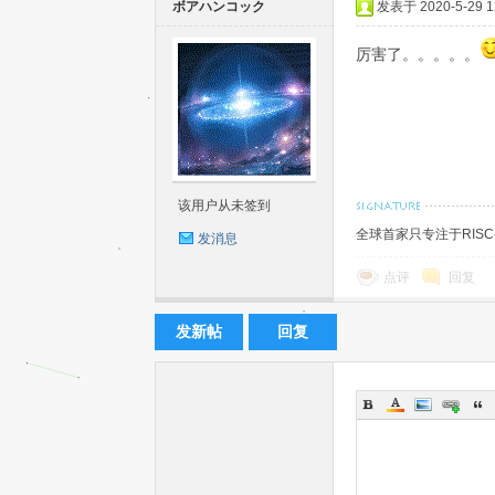
ボアハンコック
发表于 2020-5-29 12
厉害了。。。。。
机
该用户从未签到
全球首家只专注于RIS
发消息
点评
回复
发新帖
回复
中