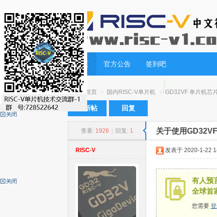
首页
官方公告
签到吧
首页
国内RISC-V单片机
GD32VF 单片机芯
发新帖
回复
关于使用GD32VF1
查看:
1926
|
回复:
1
RI
»
›
›
RISC-V
发表于 2020-1-22 14
有人预言
全球首
您需要
登