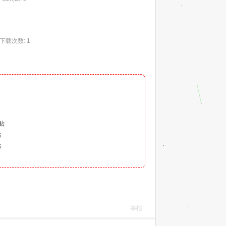
, 下载次数: 1
）
贴
贴
贴
举报