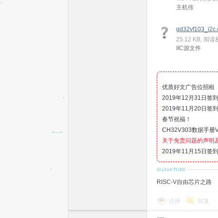
主机传
gd32vf103_i2c.
25.12 KB, 阅
IIC源文件
优质好文广告位招租
单
2019年12月31日签
2019年11月20日签
春节祝福！
CH32V303数据手册V
关于免责问题的声明
2019年11月15日签
RISC-V自由芯片之路
片
点评
回复