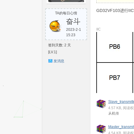
S
GD32VF103进行
TA的每日心情
奋斗
IIC
2023-2-1
15:23
签到天数: 2 天
[LV.1]
发消息
C-
Slave_transmitte
4.57 KB, 阅读
从机传
Master_transmit
V
4.54 KB, 阅读