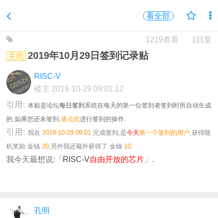
看全部
1219查看
1回复
2019年10月29日签到记录贴
关闭
RISC-V
楼主
2019-10-29 09:01:12
引用:
本贴是论坛
每日签到
系统在每天的第一位签到者签到时所自动生成
的,如果您还未签到,
请点此
进行签到的操作.
引用:
我在
2019-10-29 09:01
完成签到,是
今天
第一个签到的用户
,获得随
机奖励
金钱
20
,另外我还额外获得了
金钱
10
.
我今天最想说:「
RISC-V
自由开放的芯片
」.
孔明