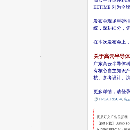
高云半导体厚积薄
EETIME 列为
—
发布会现场重磅推出的
统，深耕细分，凭借
在本次发布会上
关于高云半导体
广东高云半导体科技
—
有核心自主知识产
核、参考设计、
更多详情，请登
FPGA
,
RISC-V
,
高
优质好文广告位招租
【pdf下载】Bumb
全
MIPS或RISC-V：