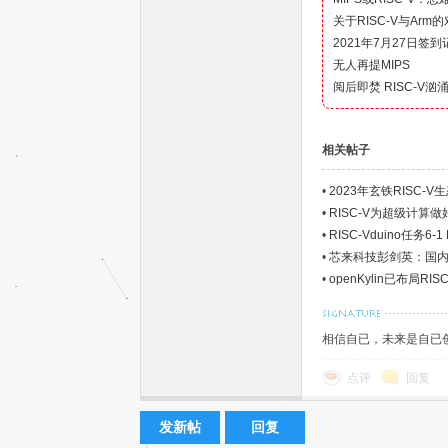
关于RISC-V与Ar
2021年7月27日签
无人再提MIPS
阅后即焚 RISC-V汹涌 | 
相关帖子
球
•
2023年玄铁RISC-
•
RISC-V为超级计算
•
RISC-Vduino任务6-
•
芯来科技彭剑英：国内R
•
openKylin已布局R
相信自已，未来是自已
点评
回复
首
发新帖
回复