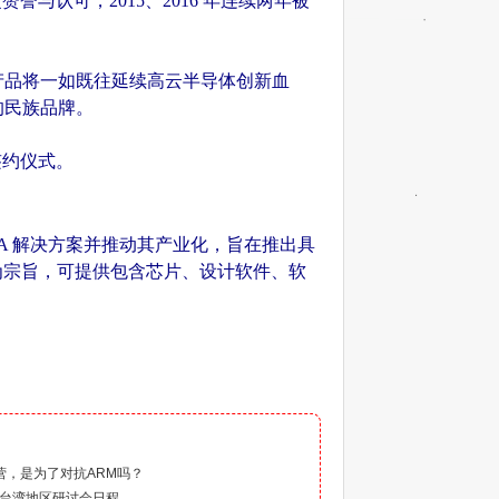
认可，2015、2016 年连续两年被
 平台化产品将一如既往延续高云半导体创新血
的民族品牌。
签约仪式。
PGA 解决方案并推动其产业化，旨在推出具
务为宗旨，可提供包含芯片、设计软件、软
）
阵营，是为了对抗ARM吗？
C-V台湾地区研讨会日程