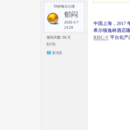
TA的每日心情
S
郁闷
2026-3-7
中国上海，2017
14:29
希尔顿逸林酒店隆重召
RISC-V
平台化产
签到天数: 58 天
[LV.5]
发消息
C-
V