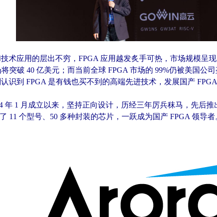
技术应用的层出不穷，FPGA 应用越发炙手可热，市场规模呈现阶
市场将突破 40 亿美元；而当前全球 FPGA 市场的 99%仍被
认识到 FPGA 是有钱也买不到的高端先进技术，发展国产 FPG
014 年 1 月成立以来，坚持正向设计，历经三年厉兵秣马，先后
盖了 11 个型号、50 多种封装的芯片，一跃成为国产 FPGA 领导者