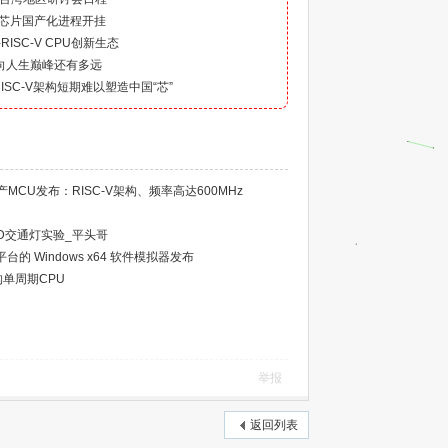
产，芯片国产化进程开挂
手RISC-V CPU创新生态
走向人生巅峰还有多远
SC-V架构短期难以塑造中国“芯”
CU发布：RISC-V架构、频率高达600MHz
 LED交通灯实验_平头哥
平台的 Windows x64 软件模拟器发布
架构单周期CPU
举报
返回列表