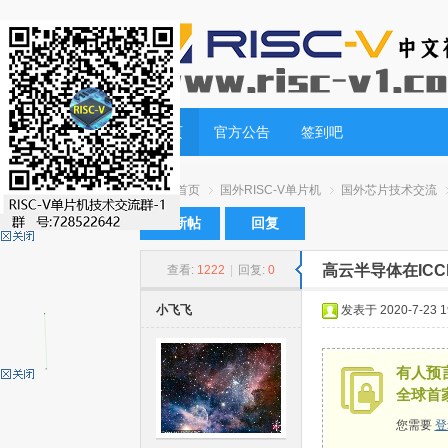
首页
官方公告
签到吧
首页
国外RISC-V单片机
国外芯片技术交流
发新帖
回复
高云半导体在ICC
查看:
1222
|
回复:
0
RI
»
›
›
›
小飞飞
发表于 2020-7-23 19
有人预言
全球首
您需要
登