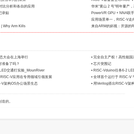
m的对比分析和各自的应用
华米“黄山 2 号”明年量
到记录贴
PowerVR GPU + NNA联
应用场景单一，RISC-V
Why Arm Kills
来自ARM的斜视：开源的RI
V生态大会在上海举行
•
完全自主产权！高性能国产M
做好准备了吗？
•
芯片突围记
1 LED交通灯实验_MounRiver
•
RISC-Vduino任务6-2
ISC-V应用在专用领域引领发展
•
全球首个运行于 RISC-V 
ISC-V架构OS办公场景生态
•
用Verilog搭出RISC-V
创造的。