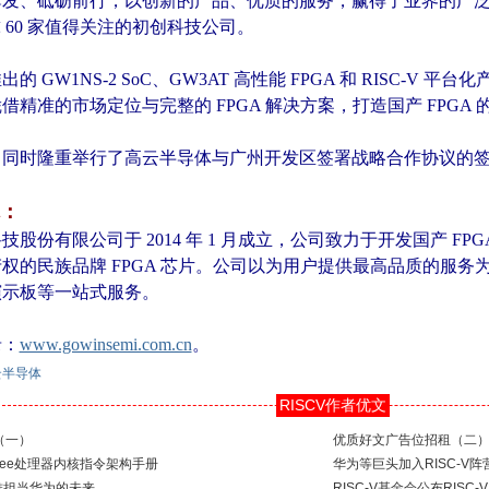
发、砥砺前行，以创新的产品、优质的服务，赢得了业界的广泛赞誉与
全球 60 家值得关注的初创科技公司。
 GW1NS-2 SoC、GW3AT 高性能 FPGA 和 RISC-V
精准的市场定位与完整的 FPGA 解决方案，打造国产 FPGA 
，同时隆重举行了高云半导体与广州开发区签署战略合作协议的
：
股份有限公司于 2014 年 1 月成立，公司致力于开发国产 F
权的民族品牌 FPGA 芯片。公司以为用户提供最高品质的服
演示板等一站式服务。
录：
www.gowinsemi.com.cn
。
云半导体
RISCV作者优文
（一）
优质好文广告位招租（二
lebee处理器内核指令架构手册
华为等巨头加入RISC-V
恐难担当华为的未来
RISC-V基金会公布RIS