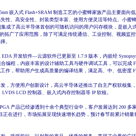
5nm 嵌入式 Flash+SRAM 制造工艺的小蜜蜂家族产品主要面向
失性、高安全性、封装类型丰富、使用方便灵活等特点。小蜜蜂家族
 系列集成了高云半导体首创的可随机访问的用户闪存模块，是嵌
有效的拓广了应用范围，除了可满足传统通信、工业控制、视频监
选择。
A 开发软件—云源软件已更新至 1.7.9 版本，内嵌经 Synopsys 正规授
的混合编程，内嵌丰富的设计辅助工具与硬件调试工具，可以完成 F
工作，帮助用户生成高质量的编译结果，满足高、中、低密度 FP
发，方便用户创新设计，高云半导体还推出了自主产权软核集，囊括
IP、LVDS LCD 控制器、嵌入式内存控制器等 IP 软核。
PGA 产品已经渗透到十余个典型行业中，客户发展达到 200 多
项目正在进行，市场拓展呈现快速增长趋势，预计春节前累计销量将突破