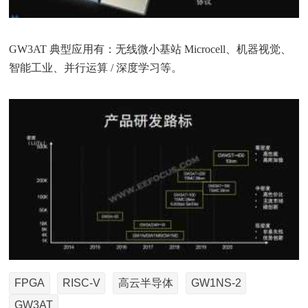
GW3AT 典型应用有：无线微小基站 Microcell、机器视觉、
智能工业、并行运算 / 深度学习等。
FPGA
RISC-V
高云半导体
GW1NS-2
GW3AT