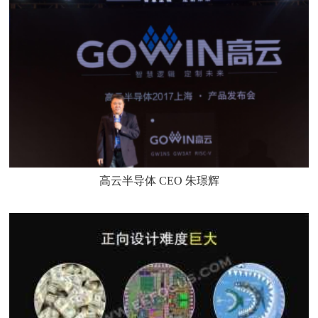
高云半导体 CEO 朱璟辉