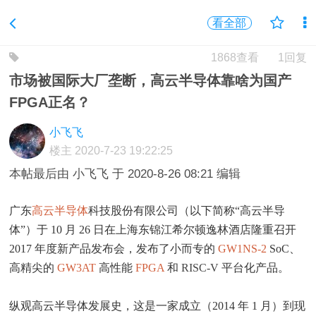
看全部
1868查看
1回复
市场被国际大厂垄断，高云半导体靠啥为国产
FPGA正名？
小飞飞
楼主
2020-7-23 19:22:25
本帖最后由 小飞飞 于 2020-8-26 08:21 编辑
广东
高云半导体
科技股份有限公司（以下简称“高云半导
体”）于 10 月 26 日在上海东锦江希尔顿逸林酒店隆重召开
2017 年度新产品发布会，发布了小而专的
GW1NS-2
SoC、
高精尖的
GW3AT
高性能
FPGA
和
RISC-V
平台化产品。
纵观高云半导体发展史，这是一家成立（2014 年 1 月）到现