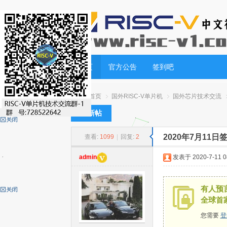
首页
官方公告
签到吧
首页
国外RISC-V单片机
国外芯片技术交流
发新帖
2020年7月11
查看:
1099
|
回复:
2
RI
»
›
›
›
发表于 2020-7-11 08
admin
有人预言
全球首
您需要
登