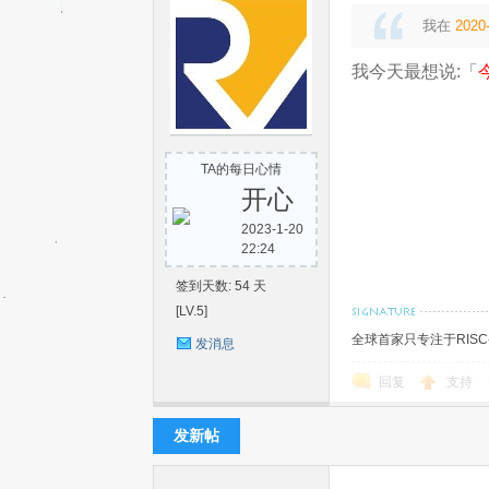
我在
2020-
我今天最想说:「
机
TA的每日心情
开心
2023-1-20
22:24
签到天数: 54 天
[LV.5]
全球首家只专注于RIS
发消息
中
回复
支持
发新帖