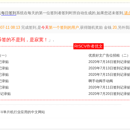
坛
每日签到
系统在每天的第一位签到者签到时所自动生成的,如果您还未签到,
请
07-11 08:13
完成签到,是
今天
第一个签到的用户
,获得随机奖励
金钱
20
,另外
爷签的不是到，是寂寞！
」.
RISCV作者优文
（一）
优质好文广告位招租（二
到记录贴
2020年7月16日签到记录
到记录贴
2020年7月13日签到记录
到记录贴
2020年7月15日签到记录
到记录贴
啊手动阀手动阀
到记录贴
2020年7月11日签到记录
到记录贴
2020年7月20日签到记录
C-V单片机行业应用的中文网站