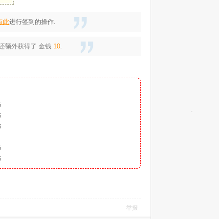
点此
进行签到的操作.
我还额外获得了
金钱
10
.
）
贴
贴
贴
贴
贴
举报