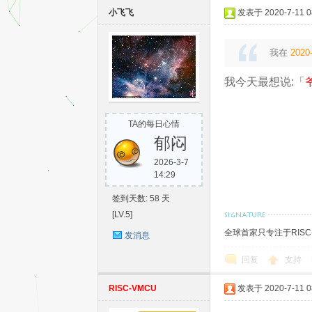
小飞飞
发表于 2020-7-11 08
我在
2020-
我今天最想说:「
TA的每日心情
单
郁闷
2026-3-7
14:29
签到天数: 58 天
[LV.5]
全球首家只专注于RIS
发消息
回复
支持
片
RISC-VMCU
发表于 2020-7-11 08