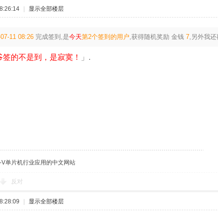
:26:14
|
显示全部楼层
07-11 08:26
完成签到,是
今天
第2个签到的用户
,获得随机奖励
金钱
7
,另外我
爷签的不是到，是寂寞！
」.
C-V单片机行业应用的中文网站
反对
:28:09
|
显示全部楼层