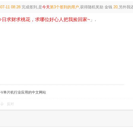
07-11 08:28
完成签到,是
今天
第3个签到的用户
,获得随机奖励
金钱
20
,另外我
今日求财求桃花，求哪位好心人把我捡回家~
」.
C-V单片机行业应用的中文网站
反对