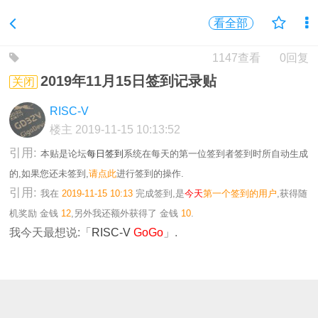
看全部
1147查看
0回复
2019年11月15日签到记录贴
关闭
RISC-V
楼主
2019-11-15 10:13:52
引用:
本贴是论坛
每日签到
系统在每天的第一位签到者签到时所自动生成
的,如果您还未签到,
请点此
进行签到的操作.
引用:
我在
2019-11-15 10:13
完成签到,是
今天
第一个签到的用户
,获得随
机奖励
金钱
12
,另外我还额外获得了
金钱
10
.
我今天最想说:「
RISC-V
GoGo
」.