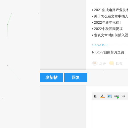
•
2021集成电路产业技
•
关于怎么在文章中插
•
2022年新年祝福！
•
2022中秋团圆祝福
•
发表文章时如何插入
单
RISC-V自由芯片之路
点评
回复
发新帖
回复
片