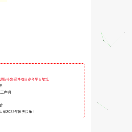
）
-开源指令集硬件项目参考平台地址
贴
严正声明
贴
贴
祝大家2022年国庆快乐！