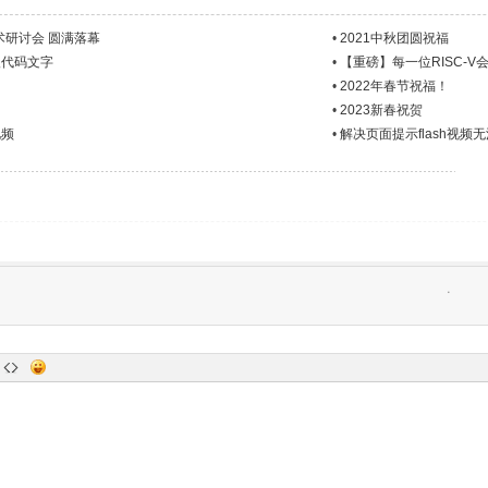
术研讨会 圆满落幕
•
2021中秋团圆祝福
入代码文字
•
【重磅】每一位RISC-V会
•
2022年春节祝福！
•
2023新春祝贺
视频
•
解决页面提示flash视频