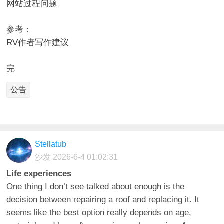
网站过程问题
参考：
.
RV作者写作建议
完
公告
Stellatub
沙发
2026-6-4 01:02:31
Life experiences
One thing I don’t see talked about enough is the
decision between repairing a roof and replacing it. It
seems like the best option really depends on age,