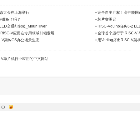
V生态大会在上海举行
•
完全自主产权！高性能国产M
做好准备了吗？
•
芯片突围记
1 LED交通灯实验_MounRiver
•
RISC-Vduino任务6-2
ISC-V应用在专用领域引领发展
•
全球首个运行于 RISC-V 
ISC-V架构OS办公场景生态
•
用Verilog搭出RISC-V
C-V单片机行业应用的中文网站