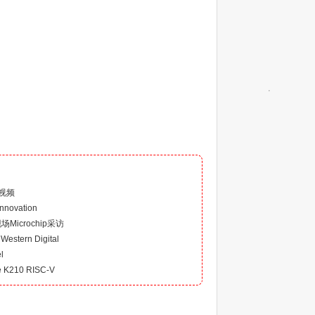
）
视频
nnovation
场Microchip采访
estern Digital
l
210 RISC-V