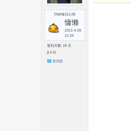
S
TA的每日心情
慵懒
2021-4-26
22:34
签到天数: 26 天
[LV.4]
发消息
C-
V