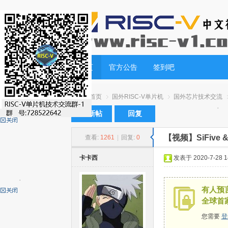
首页
官方公告
签到吧
首页
国外RISC-V单片机
国外芯片技术交流
发新帖
回复
【视频】SiFive
查看:
1261
|
回复:
0
RI
»
›
›
›
卡卡西
发表于 2020-7-28 14
有人预言
全球首
您需要
登