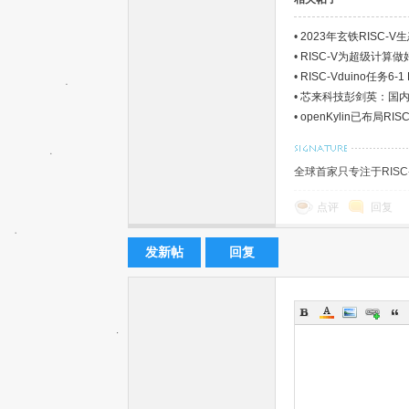
•
2023年玄铁RISC-
•
RISC-V为超级计算
•
RISC-Vduino任务6-
•
芯来科技彭剑英：国内R
•
openKylin已布局R
机
全球首家只专注于RIS
点评
回复
发新帖
回复
中