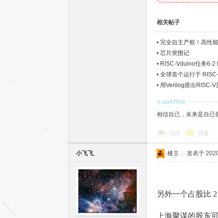
相关帖子
•
完全自主产权！高性能国
•
芯片突围记
•
RISC-Vduino任务6
家
•
全球首个运行于 RISC-
•
用Verilog搭出RISC
相信自已，未来是自已
点评
回复
小飞飞
楼主
|
发表于 2020-
只
另外一个占股比 
上海聚谋的股东可