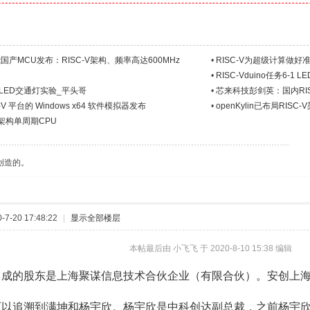
产MCU发布：RISC-V架构、频率高达600MHz
•
RISC-V为超级计算做好
•
RISC-Vduino任务6-1 
-2 LED交通灯实验_平头哥
•
芯来科技彭剑英：国内RI
V 平台的 Windows x64 软件模拟器发布
•
openKylin已布局RIS
-V架构单周期CPU
创造的。
7-20 17:48:22
|
显示全部楼层
本帖最后由 小飞飞 于 2020-8-10 15:38 编辑
2 成的股东是上海聚谋信息技术合伙企业（有限合伙）。安创上
以追溯到满坤和杨宇欣。杨宇欣是中科创达副总裁，之前杨宇欣还