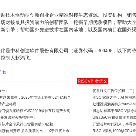
帮助技术驱动型创新创业企业精准对接生态资源、投资机构、销
市场对接最具投资潜力的创新团队，挖掘早期优质项目；帮助大
创新引擎；帮助国外先进技术在国内落地，以及国内项目在国外
是中科创达软件股份有限公司（证券代码：300496，以下简称“中
际控制人赵鸿飞。
产权
RISCV作者优文
（一）
优质好文广告位招租（二
芯片越来越多，2025年市场上将有 624 亿颗？
RISC 家族之争：AI 热
芯片产业格局
处理器漏洞英特尔/Arm/AM
门锁方案斩获MWC2019最佳互联消费大奖
博思达有基于RISC-V指
入式开发课程火热招生中！
UltraSoC宣布提供业界首
的芯片全球累计出货量突破50亿颗
开源芯片时代到来，半导
波涨价潮开启,多次跳票的Mate X于月底上市
RISC-V架构1000核CPU