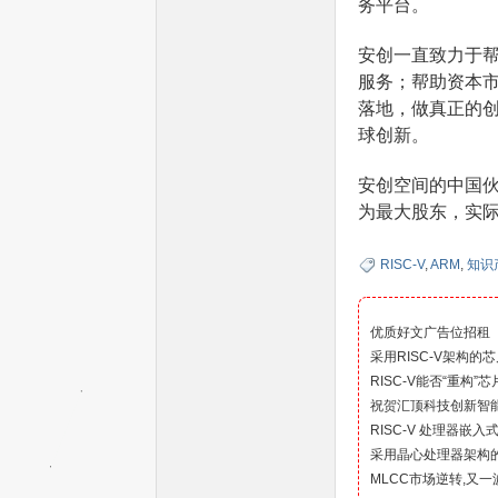
务平台。
安创一直致力于
服务；帮助资本
落地，做真正的
球创新。
安创空间的中国伙伴
球
为最大股东，实
RISC-V
,
ARM
,
知识
优质好文广告位招租
采用RISC-V架构的
RISC-V能否“重构”
祝贺汇顶科技创新智能
RISC-V 处理器嵌
首
采用晶心处理器架构
MLCC市场逆转,又一