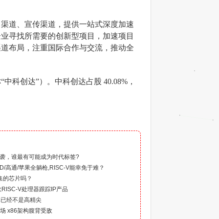
售渠道、宣传渠道，提供一站式深度加速
企业寻找所需要的创新型项目，加速项目
渠道布局，注重国际合作与交流，推动全
科创达”）。中科创达占股 40.08%，
）
潮来袭，谁最有可能成为时代标签?
D/高通/苹果全躺枪,RISC-V能幸免于难？
令集的芯片吗？
款RISC-V处理器跟踪IP产品
体已经不是高精尖
登场 x86架构腹背受敌