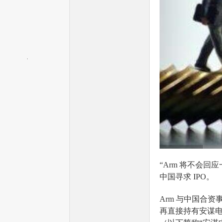
单
“Arm 将不会
中国寻求 IPO。
片
Arm 与中国合资
再直接持有安谋电