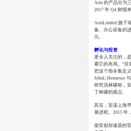
Arm 的产品分
2017 年 Q4
—
ArmLimit
备、办公设备的进
元。
孵化与投资
更令人关注的，是
紧它的布局。“目
—
把这个指令集定义成
JohnL.Henne
研究员林啸称，安
了林啸的观点。
其实，安谋上海早已
展进程。2015
据安创加速器的官网
全