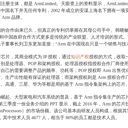
注册主体，都是 ArmLimited。天眼查上的资料显示，ArmLimit
国名下并无任何专利，2002 年成立的安谋上海名下拥有一项安谋 Arm
Arm 品牌。
中国的合作由来已久，但真正的专利仍掌握在其母公司手中。韩晓
rm 和中国政府合作方式更多是传统的产业联盟、人才培训的形式
子董事长刘卫东更加直接：“Arm 在中国现在只是一个销售与技
产芯片，其商业模式为 IP 授权，通过
知识产权
授权的方式，收取一
别是处理器、POP 和架构授权。处理器授权指授权合作厂商使用 
自己的需要调整产品的频率、功耗等；POP 授权即 Arm 出售
、生产出性能有保证的处理器；而架构授权则是 Arm 授权合
。高通、三星、华为等都是用的基于 Arm 指令集架构上的芯片
崛起、大型家电和汽车系统的普及，基于 Arm 指令集生产的
 年第三季度一份业务介绍的 PPT 显示，截止 2016 年，Arm 的
icationProcessors）的市场份额。该公司基本由研发人员构成，根据
 人，其中技术人员 4677 人，相当于 80%的员工都是技术人员。