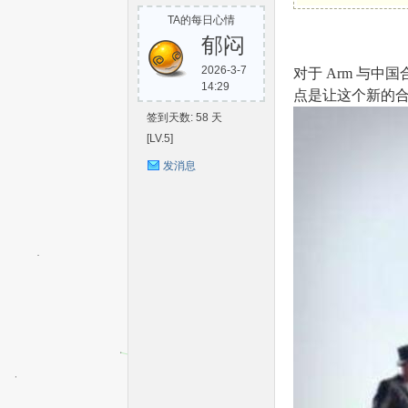
TA的每日心情
S
郁闷
2026-3-7
对于 Arm 与中
14:29
点是让这个新的合
签到天数: 58 天
[LV.5]
发消息
C-
V