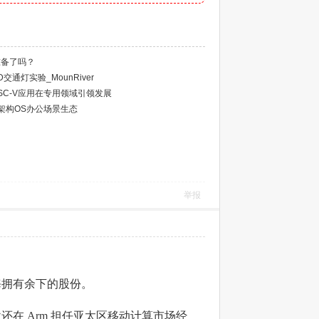
准备了吗？
LED交通灯实验_MounRiver
SC-V应用在专用领域引领发展
C-V架构OS办公场景生态
举报
海拥有余下的股份。
在 Arm 担任亚太区移动计算市场经