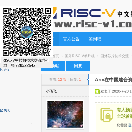
首页
官方公告
签到吧
首页
国外RISC-V单片机
国外芯片技术交流
发新帖
回复
Arm在中国建合
查看:
1275
|
回复:
1
RI
»
›
›
›
小飞飞
发表于 2020-7-20 17
有人预言
全球首
您需要
登