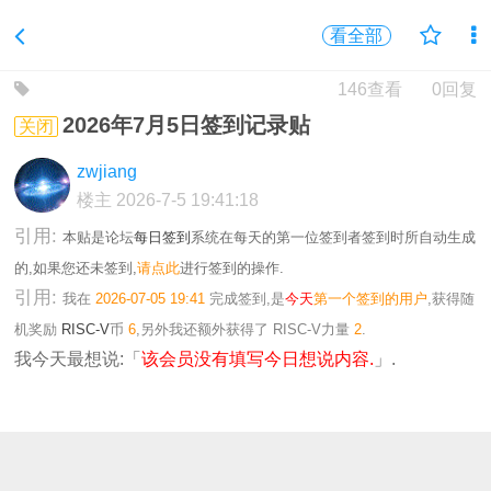
看全部
146查看
0回复
2026年7月5日签到记录贴
关闭
zwjiang
楼主
2026-7-5 19:41:18
引用:
本贴是论坛
每日签到
系统在每天的第一位签到者签到时所自动生成
的,如果您还未签到,
请点此
进行签到的操作.
引用:
我在
2026-07-05 19:41
完成签到,是
今天
第一个签到的用户
,获得随
机奖励
RISC-V
币
6
,另外我还额外获得了
RISC-V力量
2
.
我今天最想说:「
该会员没有填写今日想说内容.
」.