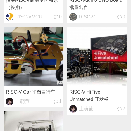
招募RISCV商品专区商家
RISC-Vduino UNO Board
（长期）
批量出售
RISC-VMCU
0
RISC-V
0
RISC-V Car 平衡自行车
RISC-V HiFive
Unmatched 开发板
土萌萤
1
土萌萤
2