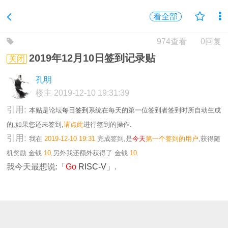
看全部
974查看
0回复
2019年12月10日签到记录贴
关闭
孔明
楼主
2019-12-10 19:31:39
引用:
本贴是论坛
每日签到
系统在每天的第一位签到者签到时所自动生成
的,如果您还未签到,
请点此
进行签到的操作.
引用:
我在
2019-12-10 19:31
完成签到,是
今天
第一个签到的用户
,获得随
机奖励
金钱
10
,另外我还额外获得了
金钱
10
.
我今天最想说:「
Go
RISC-V
」.