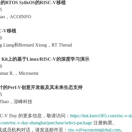
TOS SylixOS
的RISC-V
移植
5
iao，ACOINFO
C-V
移植
0
Liang和Bernard Xiong，RT Thread
 Kit
上的基于Linux/RISC-V
的深度学习演示
0
ar R.，Microsemi
的Perf-V
创意开发板及其未来生态支持
5
 Zhao，澎峰科技
C-V Day 的更多信息，敬请访问：
https://tmt.knect365.com/risc-v-d
5.com/risc-v-day-shanghai/purchase/select-package
注册购票。
金会或成员机构对话，请发送邮件至：
risc-v@racepointglobal.com
。