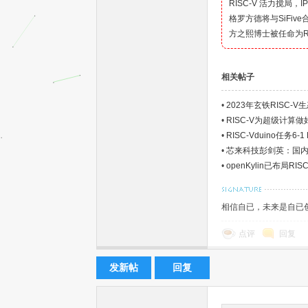
RISC-V 活力搅局，
格罗方德将与SiFive
方之熙博士被任命为R
相关帖子
•
2023年玄铁RISC-
•
RISC-V为超级计算
球
•
RISC-Vduino任务6-
•
芯来科技彭剑英：国内R
•
openKylin已布局R
相信自已，未来是自已
点评
回复
首
发新帖
回复