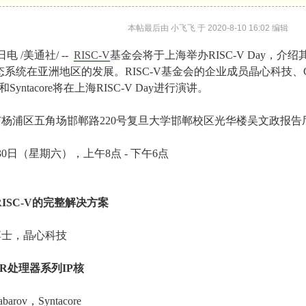
本帖最后由 小飞飞 于 2020-8-10 16:02 编辑
日电 /美通社/ --
RISC-V
基金会将于上海举办RISC-V Day，
态系统在亚洲地区的发展。RISC-V基金会的企业成员晶心科技、Codas
ive和Syntacore将在上海RISC-V Day进行演讲。
杨浦区五角场邯郸路220号复旦大学邯郸校区光华楼吴文政报告厅，
30日（星期六），上午8点 - 下午6点
ISC-V
的完整解决方案
博士，晶心科技
R
处理器系列IP
核
arov，Syntacore