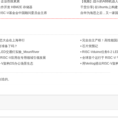
IP 企业伤痕累累
【视频】战斗的ABB机器
合作开发 HBM2E 存储器
干货分享| 在Ubuntu上构
ISC-V基金会中国顾问委员会主席
自华为海思之后，又一家
V生态大会在上海举行
•
完全自主产权！高性能国产M
做好准备了吗？
•
芯片突围记
1 LED交通灯实验_MounRiver
•
RISC-Vduino任务6-2
ISC-V应用在专用领域引领发展
•
全球首个运行于 RISC-V 
ISC-V架构OS办公场景生态
•
用Verilog搭出RISC-V
创造的。