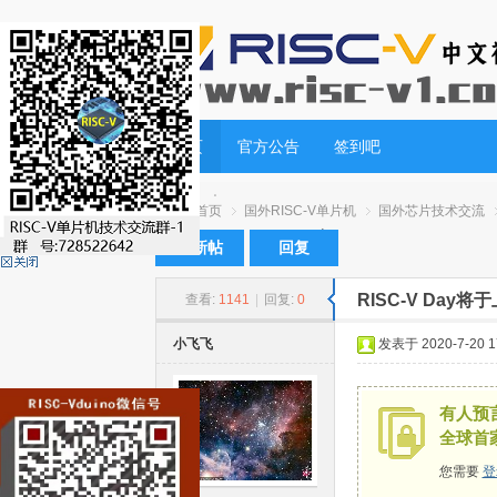
首页
官方公告
签到吧
首页
国外RISC-V单片机
国外芯片技术交流
发新帖
回复
RISC-V Day
查看:
1141
|
回复:
0
RI
»
›
›
›
小飞飞
发表于 2020-7-20 17
有人预言
全球首
您需要
登