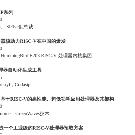
P
系列
0
g，SiFive副总裁
核助力RISC-V
在中国的爆发
0
mingBird E203 RISC-V 处理器内核集团
理器自动化生成工具
5
kryl，Codasip
于RISC-V
的高性能、超低功耗应用处理器及其架构
0
oome，GreenWaves技术
造一个工业级的RISC-V
处理器预取方案