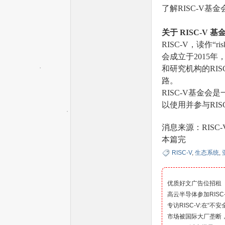
了解RISC-V
—
关于 RISC-V 基
RISC-V，读作
会成立于2015
和研究机构的RI
路。
RISC-V基金会
以使用并参与RI
—
消息来源：RISC-
本篇完
RISC-V
,
生态系统
,
优质好文广告位招租
高云半导体参加RISC-
专访RISC-V:在“
市场被国际大厂垄断，
全