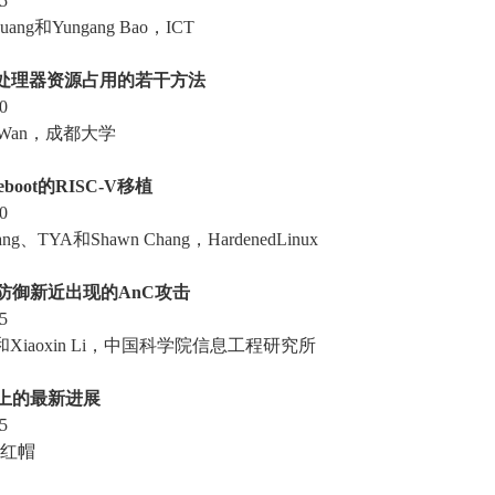
5
ang和Yungang Bao，ICT
处理器资源占用的若干方法
0
g Wan，成都大学
oot
的RISC-V
移植
0
g、TYA和Shawn Chang，HardenedLinux
防御新近出现的AnC
攻击
5
u和Xiaoxin Li，中国科学院信息工程研究所
上的最新进展
5
，红帽