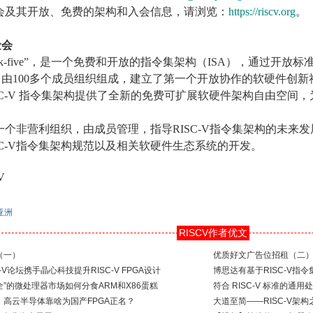
基金会及其开放、免费的架构和入会信息，请浏览：
https://riscv.org
。
金会
“risk-five”，是一个免费和开放的指令集架构（ISA），通过开放
年，由100多个成员组织组成，建立了第一个开放协作的软硬件创
SC-V 指令集架构提供了全新的免费可扩展软硬件架构自由空间
是一个非营利组织，由成员管理，指导RISC-V指令集架构的未来发
SC-V指令集架构规范以及相关软硬件生态系统的开发。
V
亚洲
RISCV作者优文
（一）
优质好文广告位招租（二
V论坛携手晶心科技提升RISC-V FPGA设计
博思达有基于RISC-V指
不安全”的微处理器市场如何分食ARM和X86蛋糕
符合 RISC-V 标准的
高云半导体靠啥为国产FPGA正名？
大道至简——RISC-V架