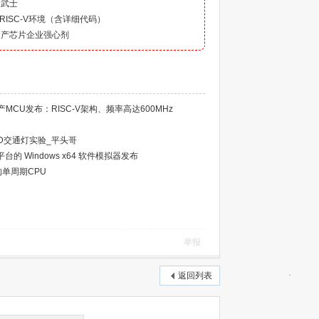
人武士
建RISC-V环境（含详细代码）
国产芯片企业强心剂
CU发布：RISC-V架构、频率高达600MHz
 LED交通灯实验_平头哥
平台的 Windows x64 软件模拟器发布
架构单周期CPU
举报
返回列表