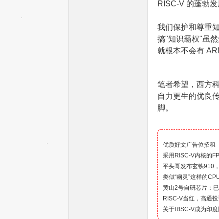
RISC-V 的蓬勃
我们保护和尊重知
搞"知识霸权"虽然
就根本不会有 ARM
机
笔者希望，西方
自力更生的优良
脚。
优质好文广告位招租
采用RISC-V内核的
中
平头哥发布玄铁910，
类似“幽灵”这样的CP
黄山2号自研芯片：已
RISC-V当红，高通投资
关于RISC-V成为