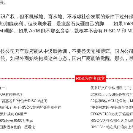
发展。
识产权，但不机械地、盲从地、不考虑社会发展的条件下过分保
短期能获利，但长期来看，是搬起石头砸自己的脚——如果 Intel
 崛起。如果 ARM 能不那么贪婪，就根本不会有 RISC-V 和 M
科技公司乃至政府能从中汲取教训，不要整天零和博弈。国内公
传统。如果外商始终抱着这种心态，国内厂商能够觉醒。那么，
RISCV作者优文
（一）
优质好文广告位招租（二
FPGA有何特色？
北京君正：ISSI业务在汽
“普惠芯片”计划带RISC-V起飞
32位和8位MCU之争论，Mi
U漏洞. 让基于RISC-V架构的处理器生存
“中关村芯园-平头哥半导
流片成功 Q4量产
GD32VF103龙板 开箱尝鲜
SiFive 6500万美元
RISC-V为什么那么火？
印度国家指令集的一些看法
RISC-V：站在风口浪尖上