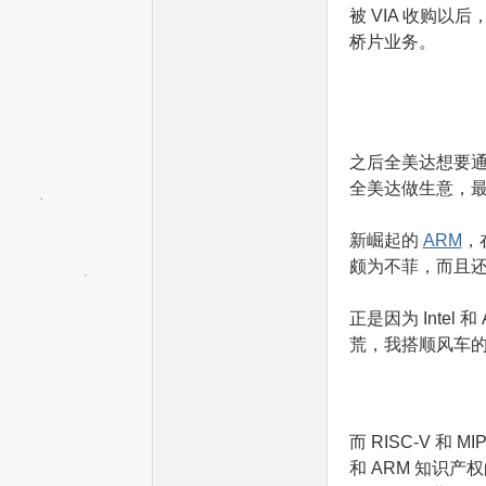
被 VIA 收购以后
桥片业务。
之后全美达想要通
全美达做生意，
单
新崛起的
ARM
，
颇为不菲，而且
正是因为 Intel 
荒，我搭顺风车
片
而 RISC-V 
和 ARM 知识产