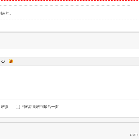
创造的。
并转播
回帖后跳转到最后一页
GMT+8