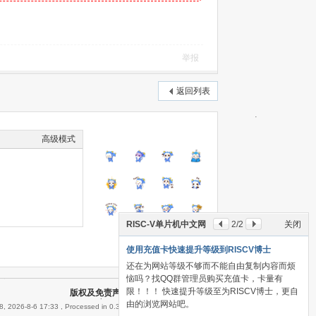
举报
返回列表
高级模式
RISC-V单片机中文网
2
/2
关闭
本版积分规则
使用充值卡快速提升等级到RISCV博士
还在为网站等级不够而不能自由复制内容而烦
恼吗？找QQ群管理员购买充值卡，卡量有
限！！！ 快速提升等级至为RISCV博士，更自
版权及免责声明
|
RISC-V单片机中文网
由的浏览网站吧。
, 2026-8-6 17:33
, Processed in 0.305693 second(s), 30 queries .