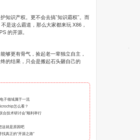
护知识产权。更不会去搞"知识霸权"。而
 不是这么霸道，那么大家都来玩 X86，
IPS 的开源。
司能够更有骨气，捡起老一辈独立自主，
最终的结果，只会是搬起石头砸自己的
）
车电子领域属于一流
crochip怎么看？
体联合技术研讨会”顺利举行
我想这就是原因吧
寻找真正的“开源之路”