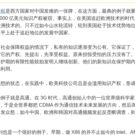
产权
是西方国家对中国发难的一张牌，在这方面，最典的例子就要数
3000 亿美元知识产权被窃。事实上，在美国追赶欧洲技术的时
欧洲技术的。只不过如今山水轮流转，轮到美国处于技术优势地
水平上处于追赶地位的发展中国家。
，社会保障权益的情况下，私有的知识逐渐变为公有。它保证了
对它的产权。先提出，先享受权益。原来担惊受怕的压力没有了
保护期的有限性能鼓励发明人继续创新。他们的新知识在保护期
的利用。
想的状态，在实践中，欧美科技公司总是会滥用知识产权，形成
例子就是高通。在 3G 时代，高通创始人中的一位世界级科学家，
8 倍，于是全世界都把 CDMA 作为通信技术未来发展的方向，然后高
引发众怒，如今中国、欧洲和韩国对高通频频发起反垄断调查，
也是一个很好的例子。早期，做 X86 的并不止如今的 Intel、AMD