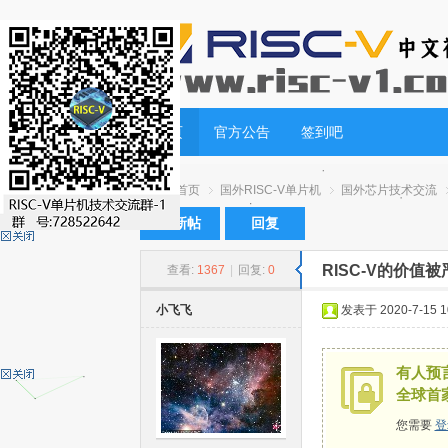
首页
官方公告
签到吧
首页
国外RISC-V单片机
国外芯片技术交流
发新帖
回复
RISC-V的价
查看:
1367
|
回复:
0
RI
»
›
›
›
小飞飞
发表于 2020-7-15 10
有人预言
全球首
您需要
登