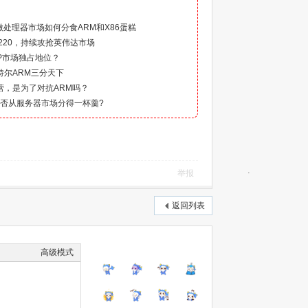
）
”的微处理器市场如何分食ARM和X86蛋糕
 220，持续攻抢英伟达市场
P市场独占地位？
英特尔ARM三分天下
阵营，是为了对抗ARM吗？
V能否从服务器市场分得一杯羹?
举报
返回列表
高级模式