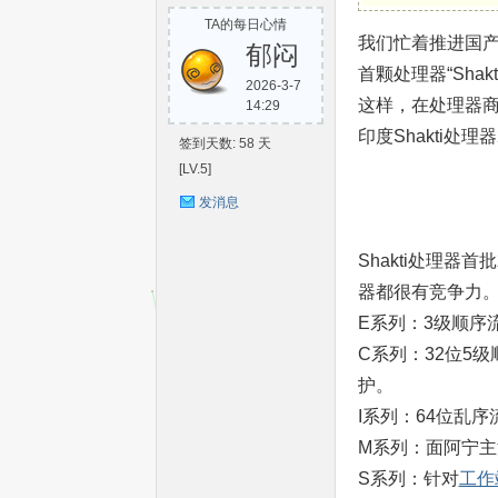
TA的每日心情
S
我们忙着推进国产
郁闷
首颗处理器“Sha
2026-3-7
这样，在处理器
14:29
印度Shakti处
签到天数: 58 天
[LV.5]
发消息
C-
Shakti处理
器都很有竞争力
E系列：3级顺序流
C系列：32位5
护。
I系列：64位乱
M系列：面阿宁
V
S系列：针对
工作