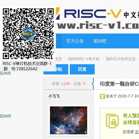
首页
官方公告
签到吧
首页
国外RISC-V单片机
国外芯片技术交流
发新帖
回复
印度第一颗自研CP
查看:
1108
|
回复:
0
RI
»
›
›
›
小飞飞
发表于 2020-7-7 10:
有人预言
全球首
您需要
登