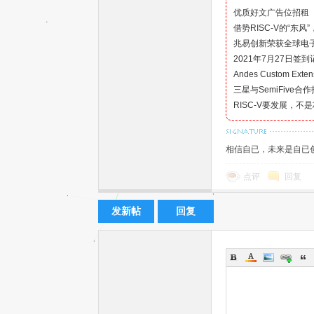
优质好文广告位招租
借势RISC-V的“东
兆易创新荣获全球电子
2021年7月27日签
Andes Custom E
三星与SemiFive合
机
RISC-V要发展，
相信自已，未来是自已
点评
回复
发新帖
回复
中