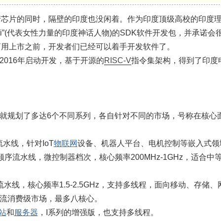
芯片的同时，隔壁的印度也没闲着。作为印度顶级高校的印度理工学
kti”(代表女性力量的印度神话人物)的SDK软件开发包，并承诺
商用上市之前，开发者们已经可以着手开发软件了。
理器2016年启动开发，基于开源的
RISC-V
指令集架构，得到了印度
器首批就规划了多达6个不同系列，各自针对不同的市场，号称在核
。
水线，针对IoT
物联网
设备、机器人平台、电机控制等嵌入式领
级顺序流水线，微控制器档次，核心频率200MHz-1GHz，适合
序流水线，核心频率1.5-2.5GHz，支持多线程，面向移动、存
主流消费级市场，最多八核心。
站
和
服务器
，I系列的增强版，也支持多线程。