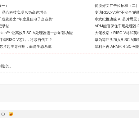
（一）
优质好文广告位招租（二
风”，晶心科技实现70%高速增长
专访RISC-V:在“不安全
成就奖之 “年度最佳电子企业奖”
寒武纪推边缘 AI 芯片思元
到记录贴
ARM能否保住车用处理器I
xtension™ 让高效RISC-V处理器进一步加强功能
大佬发话：RISC-V将和
作打造RISC-V芯片，将亲自代工？
华为等巨头加入RISC-V
不是芯片起主导作用，而是生态系统
暴利不再,ARM和RISC-
创造的。