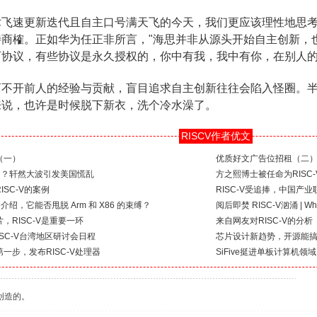
术飞速更新迭代且自主口号满天飞的今天，我们更应该理性地思
待商榷。正如华为任正非所言，"海思并非从源头开始自主创新，
协议，有些协议是永久授权的，你中有我，我中有你，在别人的
离不开前人的经验与贡献，盲目追求自主创新往往会陷入怪圈。
来说，也许是时候脱下新衣，洗个冷水澡了。
RISCV作者优文
（一）
优质好文广告位招租（二
美国？轩然大波引发美国慌乱
方之熙博士被任命为RISC
SC-V的案例
RISC-V受追捧，中国产
架介绍，它能否甩脱 Arm 和 X86 的束缚？
阅后即焚 RISC-V汹涌 | Why 
，RISC-V是重要一环
来自网友对RISC-V的分析
ISC-V台湾地区研讨会日程
芯片设计新趋势，开源能
一步，发布RISC-V处理器
SiFive挺进单板计算机领
创造的。