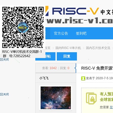
首页
官方公告
签到吧
首页
国内RISC-V单片机
国内芯片技术交流
发新帖
回复
RISC-V 免费
查看:
1042
|
回复:
0
RI
»
›
›
›
小飞飞
发表于 2020-7-5 19:
有人预言
全球首
您需要
登