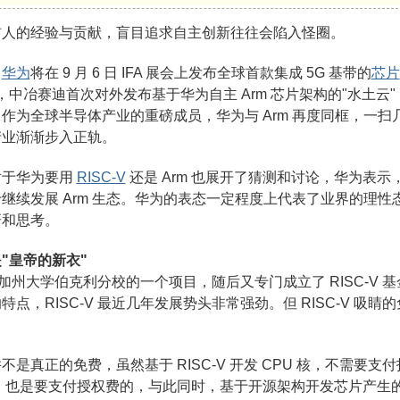
前人的经验与贡献，盲目追求自主创新往往会陷入怪圈。
，
华为
将在 9 月 6 日 IFA 展会上发布全球首款集成 5G 基带的
芯片
上，中冶赛迪首次对外发布基于华为自主 Arm 芯片架构的"水土云"
作为全球半导体产业的重磅成员，华为与 Arm 再度同框，一
产业渐渐步入正轨。
对于华为要用
RISC-V
还是 Arm 也展开了猜测和讨论，华为表
继续发展 Arm 生态。华为的表态一定程度上代表了业界的理性态
研和思考。
"皇帝的新衣"
诞生于加州大学伯克利分校的一个项目，随后又专门成立了 RISC-
点，RISC-V 最近几年发展势头非常强劲。但 RISC-V 吸
？
是真正的免费，虽然基于 RISC-V 开发 CPU 核，不需要支付
C，也是要支付授权费的，与此同时，基于开源架构开发芯片产生