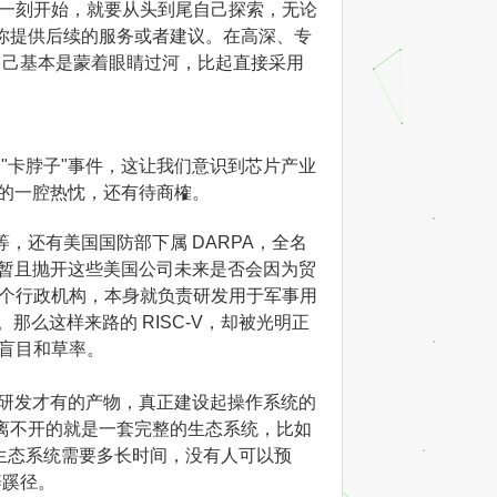
那一刻开始，就要从头到尾自己探索，无论
为你提供后续的服务或者建议。在高深、专
自己基本是蒙着眼睛过河，比起直接采用
的"卡脖子"事件，这让我们意识到芯片产业
们的一腔热忱，还有待商榷。
gital 等，还有美国国防部下属 DARPA，全名
级研究计划局。暂且抛开这些美国公司未来是否会因为贸
一个行政机构，本身就负责研发用于军事用
"。那么这样来路的 RISC-V，却被光明正
于盲目和草率。
年研发才有的产物，真正建设起操作系统的
最离不开的就是一套完整的生态系统，比如
建一个完整生态系统需要多长时间，没有人可以预
辟蹊径。