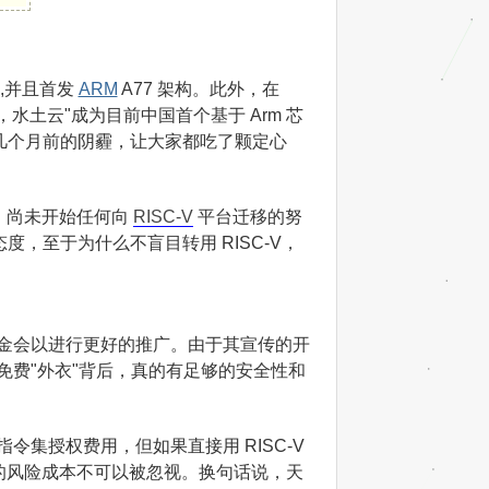
,并且首发
ARM
A77 架构。此外，在
，水土云"成为目前中国首个基于 Arm 芯
扫几个月前的阴霾，让大家都吃了颗定心
示，尚未开始任何向
RISC-V
平台迁移的努
度，至于为什么不盲目转用 RISC-V，
V 基金会以进行更好的推广。由于其宣传的开
睛的免费"外衣"背后，真的有足够的安全性和
指令集授权费用，但如果直接用 RISC-V
的风险成本不可以被忽视。换句话说，天