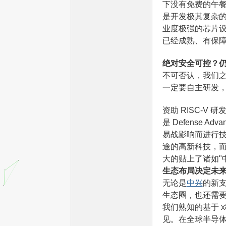
下没有免费的午餐
是开发极其复杂的
业度极强的芯片
已经成熟、有保
绝对安全可控？
不可否认，我们之
一定要自主研发，
单
资助 RISC-V 研
是 Defense A
易战影响而进行技
途的高新科技，而 
大的贴上了诸如"
生态布局决定未
无论是
中兴
的新
片
生态圈，也还需要
我们熟知的基于 x8
见。在全球半导