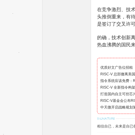
在竞争激烈、技
头推倒重来，有
是签订了交叉许可
的确，技术创新
机
热血沸腾的国民
优质好文广告位招租
RISC-V 总部撤离
指令系统应该免费：RI
RISC-V 全新指令构
打造国内自主可控芯片
中
RISC-V基金会公布R
中天微开启战略规划第
相信自已，未来是自已