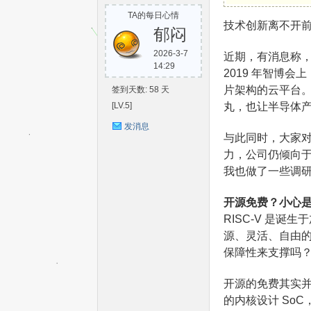
TA的每日心情
S
技术创新离不开
郁闷
2026-3-7
近期，有消息称
14:29
2019 年智博会
片架构的云平台。
签到天数: 58 天
[LV.5]
丸，也让半导体
发消息
与此同时，大家
力，公司仍倾向于
C-
我也做了一些调
开源免费？小心是
RISC-V 是
源、灵活、自由的特
保障性来支撑吗
开源的免费其实并不
V
的内核设计 So