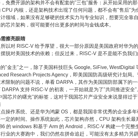
，免费开源的架构并不会有配套的"三包"服务：从开始采用的
 CPU 内核，还是架构技术出现了任何问题，都不会有"售后"
设计领域，如果没有足够硬的技术实力与专业知识，想要完全靠
障的芯片架构，很可能要付出更多的时间与金钱成本。
仍需擦亮眼睛
所以对 RISC-V 给予厚望，很大一部分原因是美国政府对华为
摆脱对美国技术的依赖；但反过来，RISC-V 是不是能不负我
发的"金主"之一，除了美国科技巨头 Google, SiFive, WestDi
dvanced Research Projects Agency，即美国国防高
术限制的问题不说，单看 DARPA，其作为美国国防部属下的
DARPA 支持 RISC-V 的初衷，一开始就是为了"共同推进安全
中国芯片的曙光"的标签，这对于我国芯片产业安全来说显得过
来
支点操作系统、还是华为鸿蒙 OS，都是我国非常优秀的企业多
一定的时间。操作系统如此，芯片架构亦然，CPU 架构生长
6 的 windows 和基于 Arm 的 Android，RISC-V 构
体行业的大赛跑中，我们仍然在拼命追赶，可能没有太多精力另