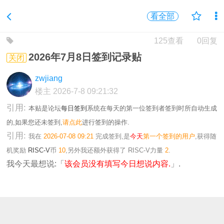
看全部
125查看
0回复
2026年7月8日签到记录贴
关闭
zwjiang
楼主
2026-7-8 09:21:32
引用:
本贴是论坛
每日签到
系统在每天的第一位签到者签到时所自动生成
的,如果您还未签到,
请点此
进行签到的操作.
引用:
我在
2026-07-08 09:21
完成签到,是
今天
第一个签到的用户
,获得随
机奖励
RISC-V
币
10
,另外我还额外获得了
RISC-V力量
2
.
我今天最想说:「
该会员没有填写今日想说内容.
」.