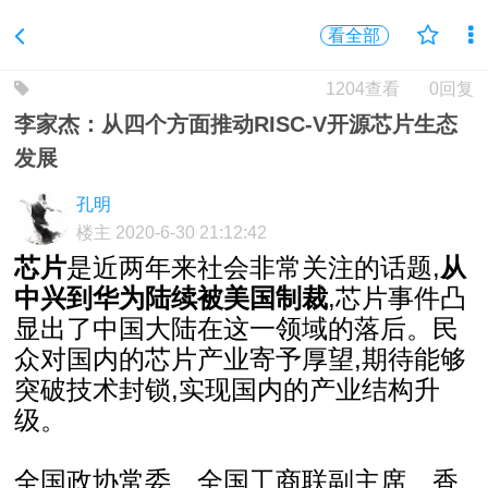
看全部
1204查看
0回复
李家杰：从四个方面推动RISC-V开源芯片生态
发展
孔明
楼主
2020-6-30 21:12:42
芯片
是近两年来社会非常关注的话题,
从
中兴到华为陆续被美国制裁
,芯片事件凸
显出了中国大陆在这一领域的落后。民
众对国内的芯片产业寄予厚望,期待能够
突破技术封锁,实现国内的产业结构升
级。
全国政协常委、全国工商联副主席、香