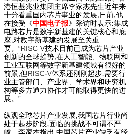
港恒基兆业集团主席李家杰先生近年来
十分看重国内芯片事业的发展,日前,他
在接受《
中国电子报
》采访时表示:集成
电路芯片是数字新基建的关键核心和底
座,对数字新基建的发展至关重
要。“
RISC-V
技术目前已成为芯片产业
创新的全球趋势,在人工智能、物联网和
工业互联网等数字新基建领域有很好的
前景,但
RISC-V
体系还刚刚起步,需要行
业主管部门、产业界、学术界和研究机
构等多方通力协作才可能取得更快的进
展。”
纵观全球芯片产业发展,我国芯片行业尚
处于起步阶段,面临的挑战不可谓不严
峻。李家杰指出,中国芯片产业缺乏有经