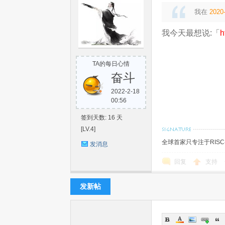
我在
2020-
我今天最想说:「
h
TA的每日心情
机
奋斗
2022-2-18
00:56
签到天数: 16 天
[LV.4]
全球首家只专注于RIS
发消息
回复
支持
中
发新帖