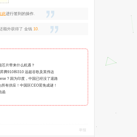
点此
进行签到的操作.
我还额外获得了
金钱
10
.
）
智能芯片带来什么机遇？
昇腾910和310 远超谷歌及英伟达
Chinese ? 因为印度，中国已经没了退路
为所有供应！中国区CEO罢免成谜！
信函
举报