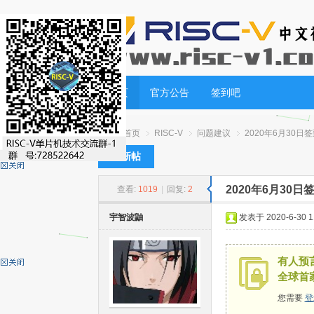
首页
官方公告
签到吧
首页
RISC-V
问题建议
2020年6月30日
发新帖
2020年6月30
查看:
1019
|
回复:
2
RI
»
›
›
›
宇智波鼬
发表于 2020-6-30 11
有人预言
全球首
您需要
登