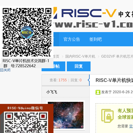
首页
官方公告
签到吧
首页
国内RISC-V单片机
GD32VF 单片机芯
发新帖
回复
RISC-V单片机快速
查看:
1755
|
回复:
0
RI
»
›
›
小飞飞
发表于 2020-6-26 20
有人预言
全球首
您需要
登