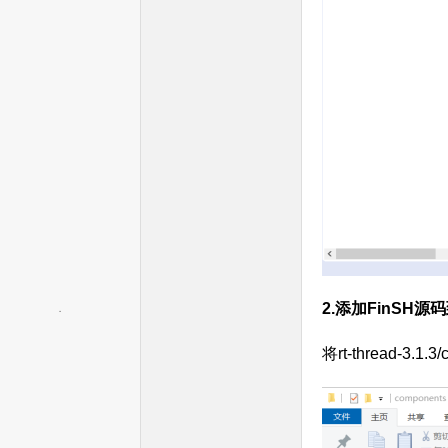
文
网
2.添加FinSH源
将rt-thread-3.1