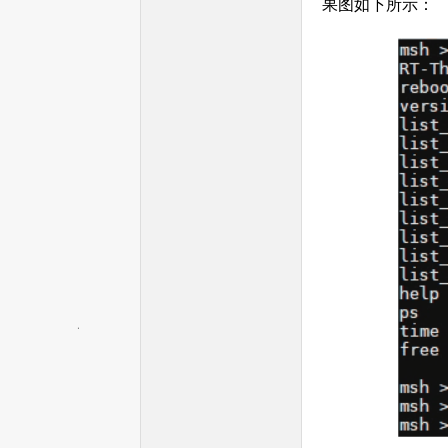
果图如下所示：
单
片