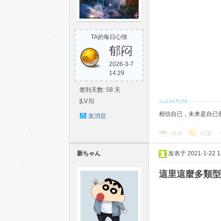
TA的每日心情
郁闷
2026-3-7
14:29
单
签到天数: 58 天
[LV.5]
相信自已，未来是自已
发消息
点评
回复
新ちゃん
发表于 2021-1-22 18
這里這麼多類型
片