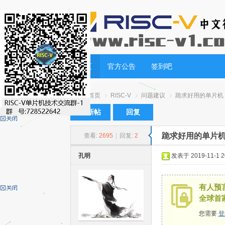
首页
官方公告
签到吧
首页
RISC-V
问题建议
跪求好用的单片机
发新帖
回复
跪求好用的单片
查看:
2695
|
回复:
2
RI
»
›
›
›
孔明
发表于 2019-11-1 20
有人预言
全球首
您需要
登