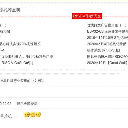
多推荐点啊！！！！
RISCV作者优文
（一）
优质好文广告位招租（二
D放大招
ESP32-C3 应用开发搭建
V
2019年12月10日签到记录
” 晶心科技实现70%高速增长
2020年6月4日签到记录贴
-V
操作系统 (RISC-V 版)
厂设备顺利搬入，预计今秋释放产能
国际开源技术组织RISC-
SC-V GoGoGo!(1)
2020年10月【Great 
C-V单片机行业应用的中文网站
:59:04
|
显示全部楼层
单片机！！！