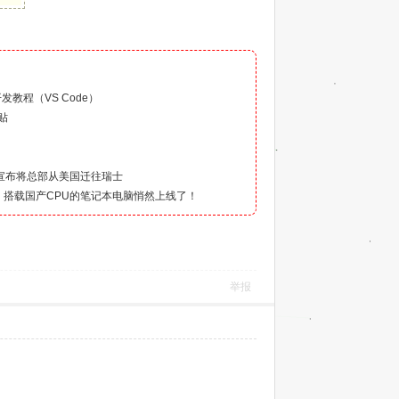
）
开发教程（VS Code）
贴
V宣布将总部从美国迁往瑞士
Wall】搭载国产CPU的笔记本电脑悄然上线了！
举报