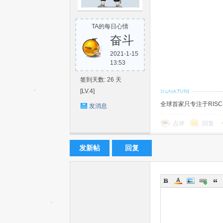
TA的每日心情
奋斗
2021-1-15
13:53
机
签到天数: 26 天
[LV.4]
全球首家只专注于RIS
发消息
点评
回复
发新帖
回复
中