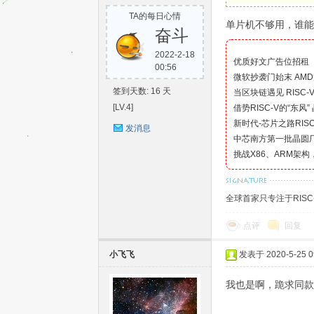
TA的每日心情
S
单片机不够用，谁能
奋斗
2022-2-18
优质好文广告位招租
00:56
微软抄袭门始末 AM
签到天数: 16 天
当区块链遇见 RISC-
[LV.4]
借势RISC-V的“东风
新时代-芯片之路RISC
发消息
中芯南方第一批晶圆
挑战X86、ARM架构，RI
C-
全球首家只专注于RIS
点评
回复
小飞飞
发表于 2020-5-25 09
我也是啊，跪求同款
V