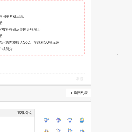
）
 位通用单片机出现
贴
V宣布将总部从美国迁往瑞士
贴
将把开源内核投入SoC、车载和5G等应用
）单片机简介
举报
返回列表
高级模式