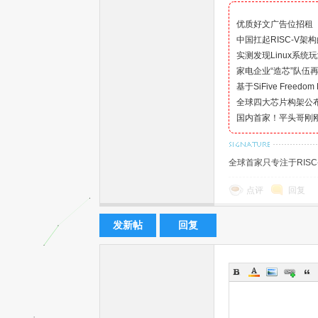
优质好文广告位招租
中国扛起RISC-V架
实测发现Linux系统玩
家电企业“造芯”队伍再
基于SiFive Freedom 
机
全球四大芯片构架公布
国内首家！平头哥刚刚
全球首家只专注于RIS
点评
回复
发新帖
回复
中