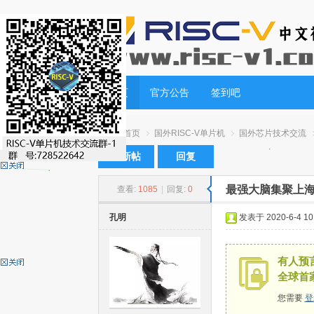
首页
官方公告
签到吧
首页
国外RISC-V单片机
国外芯片技术交流
发新帖
回复
最强大脑集聚上海
查看:
1085
|
回复:
0
RI
»
›
›
›
孔明
发表于 2020-6-4 10:
有人预言
全球首
您需要
登