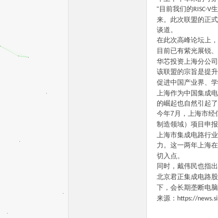
“目前我们的
生
RISC-V
来。此次联盟的正式
谈道。
在此次高峰论坛上，
目前已有紫光展锐、
华芯投资上海分公司
该联盟的宗旨是提升
促进中国产业界、学
单
上海作为中国集成电
的崛起也自然引起了
7
今年
月，上海市经
制造领域）项目申报
上海市集成电路行业
力。这一两年上海在
切入点。
同时，戴伟民也指出
北京君正集成电路股
片
下，会长期垄断电脑
来源：
https://news.s