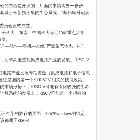
础的东西是开源的，后面的事情需要一步步
套基于全新指令集的生态系统。”戴伟民对记者
委员会正式成立。
 子科大、东南、中国科大等近
家重点大学，
10
单位。
芯片—软件—整机—系统”产业生态体系，同时
RISC-V
，历来高度重视集成电路产业的发展。
成电路产业发展专项资金（集成电路和电子信息
这也是国内第一个和
相关的扶持政策。
RISC-V
RISC-V
的市场形势下，
可能有着比较强的生命
计算系统的发展上，
可能是一个很好的
RISC-V
现三个架构并存的局面，
在
的绑定
X86
windows
该都属于
。
RISC-V