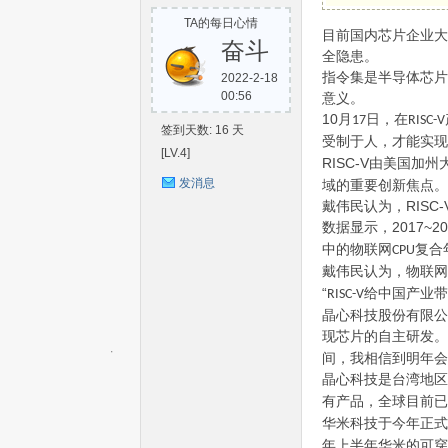
TA的每日心情
S
目前国内芯片企业大
奋斗
全隐患。
指令集是半导体芯片
2022-2-18
00:56
意义。
10
月
日，在
17
RISC-V
签到天数: 16 天
受制于人，才能实现
[LV.4]
RISC-V
由美国加州
发消息
域的重要创新焦点。
RISC-
戴伟民认为，
2017~20
数据显示，
C-
中的物联网
复合
CPU
戴伟民认为，物联网
“
给中国产业带
RISC-V
晶心科技股份有限公
现芯片的自主研发。
间，我相信到明年会
晶心科技是台湾地区
有产品，全球目前已
华米科技于今年正式
V
年上半年华米的可穿