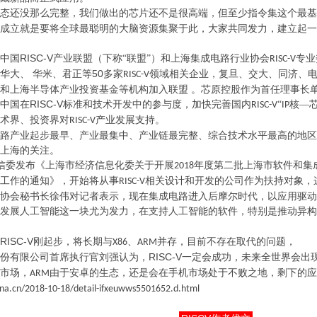
态还没那么完整，我们做出的芯片还不是很高端，但至少指令集这个最基
成立就是要将全球最聪明的大脑资源集聚于此，大家共同发力，建立起一
RISC-V
中国
产业联盟（下称“联盟”）和上海集成电路行业协会
专业
RISC-V
50
华大、
华米、君正等
多家
领域相关企业，复旦、交大、同济、电
RISC-V
和上海半导体产业投资基金等机构加入联盟 。芯原控股作为首任理事长
RISC-V
中国在
标准和技术开发中的参与度，加快完善国内
“
核—
RISC-V
IP
术界、投资界对
产业发展支持。
RISC-V
路产业起步最早、产业最集中、产业链最完整、综合技术水平最高的地区
上海的关注。
信委发布《上海市经济信息化委关于开展
年度第二批上海市软件和集
2018
工作的通知》，开始将从事
相关设计和开发的公司作为扶持对象，
RISC-V
协会秘书长徐伟对记者表示，现在集成电路进入后摩尔时代，以应用驱动
发展人工智能这一块尤为发力，在支持人工智能的软件，特别是推动异构
RISC-V
刚起步，将长期与
、
并存，目前不存在取代的问题，
X86
ARM
RISC-V
份有限公司首席执行官刘强认为，
一定会成功，未来全世界会出
市场，
由于安卓的生态，还是会在手机市场处于不败之地，剩下的应
ARM
ina.cn/2018-10-18/detail-ifxeuwws5501652.d.html