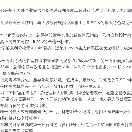
都是基于国外企业提供的软件系统和开发工具进行芯片设计开发，为此需
RISC-V
发展最重要的基础，与大多数传统指令集相比，
的最大特色就是
产业化高峰论坛上，芯原控股董事长兼总裁戴伟民指出，只有自行设计微
真正的自主可控，
符合这一标准。
RISC-V
大学伯克利分校于
年发起。近年来
生态体系正在快速崛起，成为
2010
RISC-V
V
一方面将给物联网行业带来显著的灵活性和成本优势，另一方面会推动
23
年，全球物联网设备复合增速约
，同时每个使用更多的
核；
20%
CPU
201
年增长率高达
。
32%
RISC-V
场景需求碎片化、差异化与低功耗、低成本、定制化、可修改的
来的最大机遇是一个与全球一致的起跑线。”戴伟民谈道。
“晶心科技”）总经理林志明对第一财经记者表示，在遵循指令
司（下称
“开发芯片需要时间，
开放架构和指令集，从这个地方要先做处理器
RISC-V
有相当多的芯片陆续出来。”
IP
唯一的嵌入式处理器硅
供应商。林志明告诉记者，他们从
年开始用
2015
经有超过
个授权客户。
10
1
发布的可穿戴领域第一款智能芯片黄山
号，即是基于
开源指令打造
RISC-V
戴新品而正式应用。