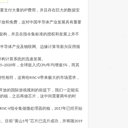
IP
要支付大量的
费用，并且存在巨大的数据安
开放和免费，这对中国半导体产业发展具有重要
架构，并且在指令集标准的授权和发展上并不
半导体产业及物联网、边缘计算等新兴应用领
异构计算系统的迅速发展。
年，全球嵌入式
年均增速
，而其
5~2020
CPU
5%
特性相符，这将给
带来极大的市场需求 。
RISC-V
集开放的国际游戏规则的前提下，我们一定能实
的核，之后再做芯片，这中间需要两年的时
指令集做微处理器的核，
年已经开始
RISC-V
2017
。目前“黄山
号”芯片已流片成功，并将随
1
2019