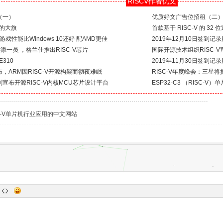
RISCV作者优文
（一）
优质好文广告位招租（二
构的大旗
首款基于 RISC-V 的 32
游戏性能比Windows 10还好 配AMD更佳
2019年12月10日签到记录
添一员 ，格兰仕推出RISC-V芯片
国际开源技术组织RISC-
E310
2019年11月30日签到记录
，ARM因RISC-V开源构架而彻夜难眠
RISC-V年度峰会：三星
宣布开源RISC-V内核MCU芯片设计平台
ESP32-C3 （RISC-V
C-V单片机行业应用的中文网站