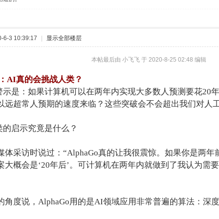
6-3 10:39:17
|
显示全部楼层
本帖最后由 小飞飞 于 2020-8-25 02:48 编辑
：AI真的会挑战人类？
来的警示是：如果计算机可以在两年内实现大多数人预测要花2
以远超常人预期的速度来临？这些突破会不会超出我们对人
给人类的启示究竟是什么？
体采访时说过：“AlphaGo真的让我很震惊。如果你是两
案大概会是‘20年后’。可计算机在两年内就做到了我认为需
角度说，AlphaGo用的是AI领域应用非常普遍的算法：