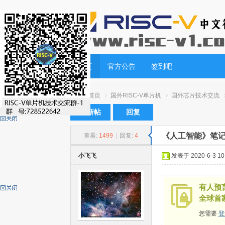
首页
官方公告
签到吧
首页
国外RISC-V单片机
国外芯片技术交流
发新帖
回复
《人工智能》笔
查看:
1499
|
回复:
4
RI
»
›
›
›
小飞飞
发表于 2020-6-3 10:
有人预言
全球首
您需要
登