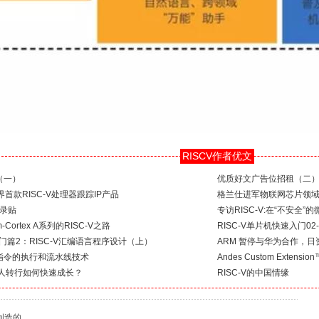
RISCV作者优文
（一）
优质好文广告位招租（二
业界首款RISC-V处理器跟踪IP产品
格兰仕进军物联网芯片领
记录贴
专访RISC-V:在“不安全
ortex A系列的RISC-V之路
RISC-V单片机快速入门02-移
入门篇2：RISC-V汇编语言程序设计（上）
ARM 暂停与华为合作，
指令的执行和流水线技术
Andes Custom Exte
技术人转行如何快速成长？
RISC-V的中国情缘
创造的。