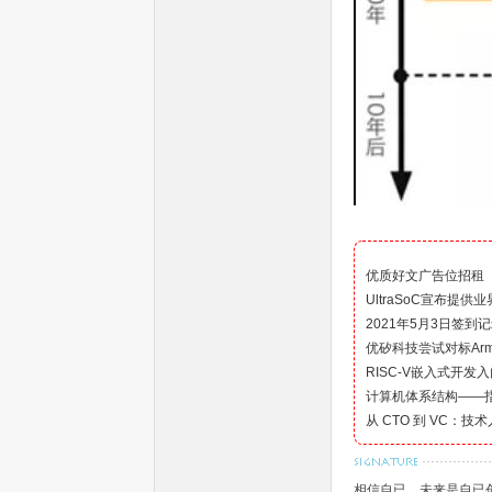
球
优质好文广告位招租
UltraSoC宣布提供
2021年5月3日签到
优矽科技尝试对标Arm-C
RISC-V嵌入式开发
计算机体系结构——
从 CTO 到 VC：
首
相信自已，未来是自已