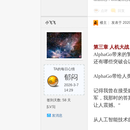
点评
回复
小飞飞
楼主
|
发表于 2020-
家
第三章 人机大战
AlphaGo带
还有哪些突破会
TA的每日心情
郁闷
AlphaGo带
2026-3-7
记得我曾在接受媒
14:29
军，我那时的答
只
签到天数: 58 天
让人震撼。”
[LV.5]
发消息
从人工智能技术的