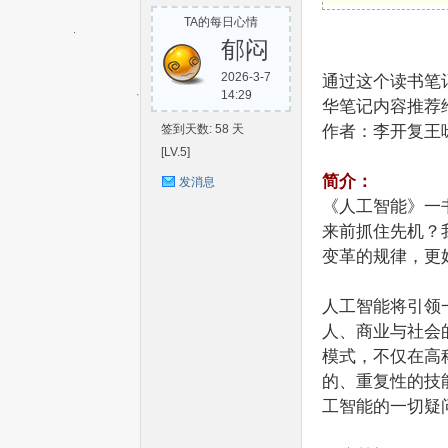
TA的每日心情
S
郁闷
2026-3-7
通过这个读书笔
14:29
华笔记内容推荐
签到天数: 58 天
作者：李开复王
[LV.5]
简介：
发消息
《人工智能》一
C-
来前抓住先机？
变革的规律，更
人工智能将引领
人、商业与社会
模式，不仅在高
的、重复性的技
工智能的一切疑
V