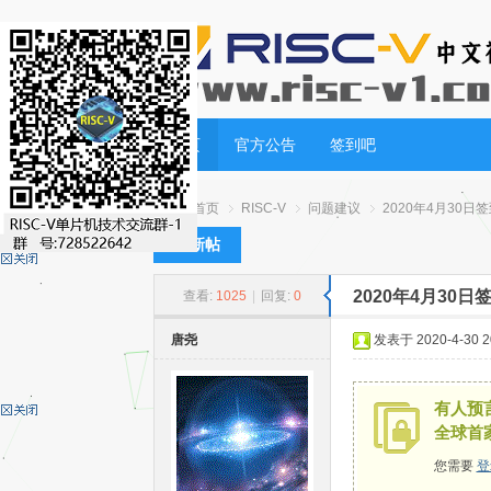
首页
官方公告
签到吧
首页
RISC-V
问题建议
2020年4月30日
发新帖
2020年4月30
查看:
1025
|
回复:
0
RI
»
›
›
›
唐尧
发表于 2020-4-30 20
有人预言
全球首
您需要
登