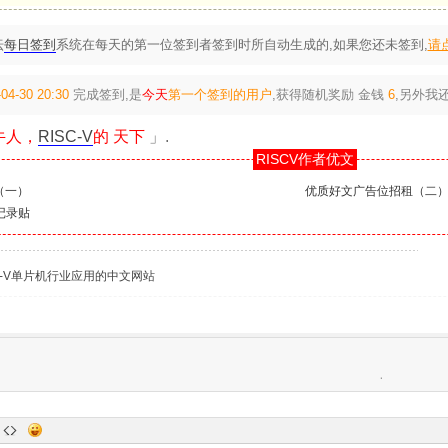
坛
每日签到
系统在每天的第一位签到者签到时所自动生成的,如果您还未签到,
请
04-30 20:30
完成签到,是
今天
第一个签到的用户
,获得随机奖励
金钱
6
,另外我
牛人，
RISC-V
的 天下
」.
RISCV作者优文
（一）
优质好文广告位招租（二
到记录贴
C-V单片机行业应用的中文网站