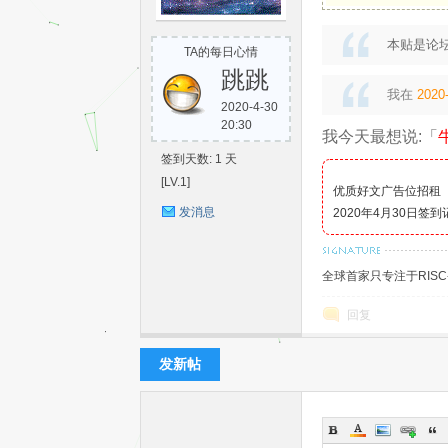
S
本贴是论
TA的每日心情
跳跳
我在
2020-
2020-4-30
20:30
我今天最想说:「
签到天数: 1 天
[LV.1]
优质好文广告位招租
发消息
2020年4月30日签
C-
全球首家只专注于RIS
回复
发新帖
V