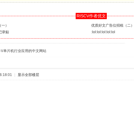
RISCV作者优文
（一）
优质好文广告位招租（二
到记录贴
:lol:lol:lol:lol:lol
C-V单片机行业应用的中文网站
:18:01
|
显示全部楼层