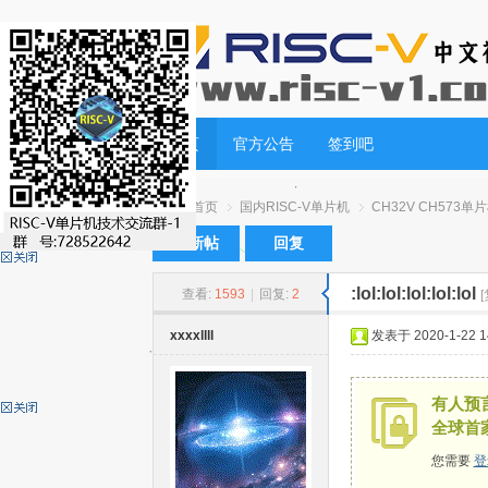
首页
官方公告
签到吧
首页
国内RISC-V单片机
CH32V CH573单
发新帖
回复
:lol:lol:lol:lol:lol
查看:
1593
|
回复:
2
RI
»
›
›
xxxxllll
发表于 2020-1-22 14
有人预言
全球首
您需要
登