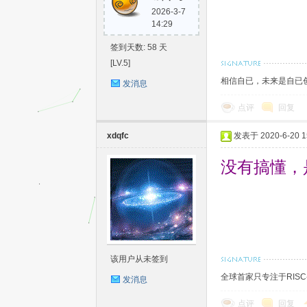
2026-3-7
14:29
签到天数: 58 天
[LV.5]
相信自已，未来是自已
发消息
点评
回复
单
xdqfc
发表于 2020-6-20 15
没有搞懂，
该用户从未签到
片
全球首家只专注于RIS
发消息
点评
回复