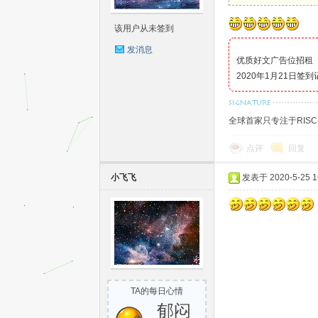
S
该用户从未签到
发消息
优质好文广告位招租
2020年1月21日签
全球首家只专注于RIS
点评
回复
C-
小飞飞
发表于 2020-5-25 16
TA的每日心情
V
郁闷