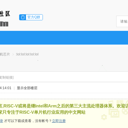
官方Q群
片机芯片
:lol:lol:lol:lol:lol
[复制链接]
›
:14:01
|
显示全部楼层
,RISC-V或将是继Intel和Arm之后的第三大主流处理器体系。欢迎
家只专注于RISC-V单片机行业应用的中文网站
录
才可以下载或查看，没有帐号？
立即注册