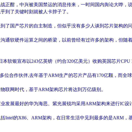
战正酣，中兴被美国禁运的消息传来，一时间国内舆论大哗，说
似乎到了关键时刻就被人卡脖子了。
谈到了国产芯片的自主制造，但似乎没有多少人谈到芯片架构的
沟通软硬件运算之间的桥梁，以前曾经有过许多的架构，但随着时
日，日本软银宣布以243亿英镑（约合320亿美元）收购英国芯片CPU 
0多位合作伙伴,去年基于ARM生产的芯片产品有170亿颗，而全
物联网时代，基于ARM架构芯片将达到万亿级别。
业发展最好的华为海思、紫光展锐均采用ARM架构来进行IC设
括Intel的X86、ARM架构，在日常生活中见到最多的是ARM