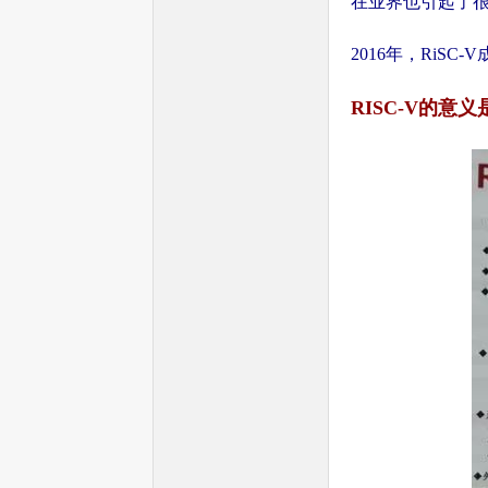
在业界也引起了很
2016年，RiS
RISC-V的意
球
首