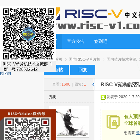
首页
官方公告
签到吧
首页
国内RISC-V单片机
国内芯片技术交流
发新帖
回复
RISC-V架构能
查看:
1606
|
回复:
1
RI
»
›
›
›
孔明
发表于 2020-1-7 20:
有人预言
全球首
您需要
登