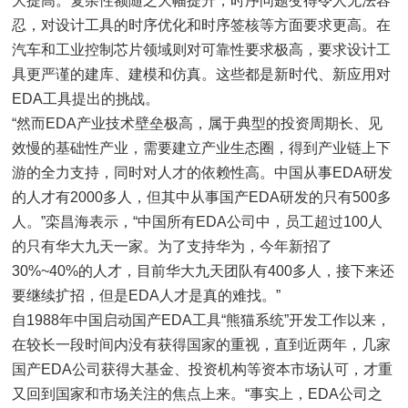
大提高。复杂性额随之大幅提升，时序问题变得令人无法容
忍，对设计工具的时序优化和时序签核等方面要求更高。在
汽车和工业控制芯片领域则对可靠性要求极高，要求设计工
具更严谨的建库、建模和仿真。这些都是新时代、新应用对
EDA工具提出的挑战。
“然而EDA产业技术壁垒极高，属于典型的投资周期长、见
效慢的基础性产业，需要建立产业生态圈，得到产业链上下
游的全力支持，同时对人才的依赖性高。中国从事EDA研发
的人才有2000多人，但其中从事国产EDA研发的只有500多
人。”栾昌海表示，“中国所有EDA公司中，员工超过100人
的只有华大九天一家。为了支持华为，今年新招了
30%~40%的人才，目前华大九天团队有400多人，接下来还
要继续扩招，但是EDA人才是真的难找。”
自1988年中国启动国产EDA工具“熊猫系统”开发工作以来，
在较长一段时间内没有获得国家的重视，直到近两年，几家
国产EDA公司获得大基金、投资机构等资本市场认可，才重
又回到国家和市场关注的焦点上来。“事实上，EDA公司之