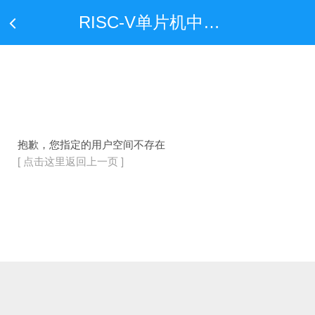
RISC-V单片机中文网——全球首家只专注于RISC-V单片机行业应用的中文网站
抱歉，您指定的用户空间不存在
[ 点击这里返回上一页 ]