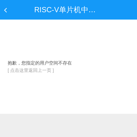
RISC-V单片机中文网——全球首家只专注于RISC-V单片机行业应用的中文网站
抱歉，您指定的用户空间不存在
[ 点击这里返回上一页 ]