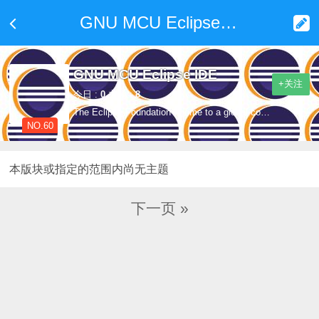
GNU MCU Eclipse IDE
GNU MCU Eclipse IDE
+关注
今日 :
0
主题 :
8
The Eclipse Foundation - home to a global community, the Eclipse IDE, Jakarta EE and over 375 open source projects, including runtimes, tools and frameworks
NO.60
本版块或指定的范围内尚无主题
下一页 »