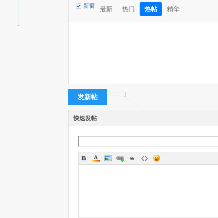
新窗
最新
热门
热帖
精华
S
发新帖
C-
快速发帖
V