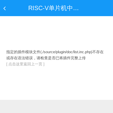
RISC-V单片机中文网——全球首家只专注于RISC-V单片机行业应用的中文网站
指定的插件模块文件(./source/plugin/doc/list.inc.php)不存在
或存在语法错误，请检查是否已将插件完整上传
[ 点击这里返回上一页 ]